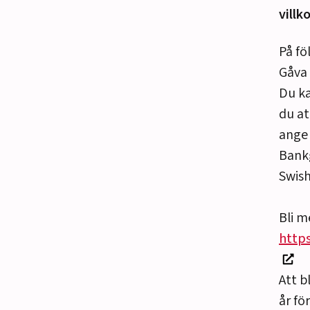
villk
På fö
Gåva 
Du ka
du at
ange 
Bank
Swis
Bli m
http
Att b
år f