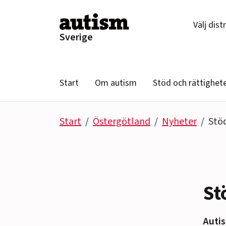
Hoppa till innehåll
Välj dist
Sverige
Start
Om autism
Stöd och rättighet
Start
Östergötland
Nyheter
Stö
St
Autis