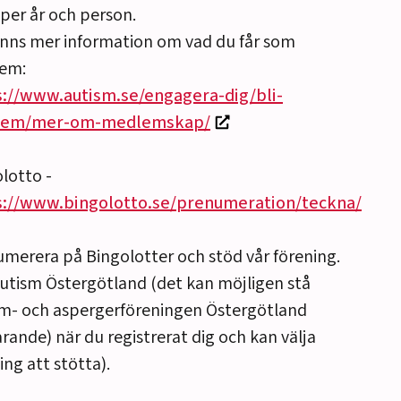
 per år och person.
inns mer information om vad du får som
em:
s://www.autism.se/engagera-dig/bli-
em/mer-om-medlemskap/
lotto -
s://www.bingolotto.se/prenumeration/teckna/
merera på Bingolotter och stöd vår förening.
Autism Östergötland (det kan möjligen stå
sm- och aspergerföreningen Östergötland
arande) när du registrerat dig och kan välja
ing att stötta).