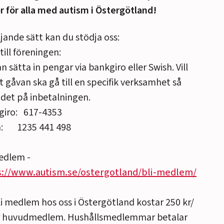
or för alla med autism i Östergötland!
ljande sätt kan du stödja oss:
till föreningen:
n sätta in pengar via bankgiro eller Swish. Vill
t gåvan ska gå till en specifik verksamhet så
det på inbetalningen.
giro: 617-4353
h: 1235 441 498
edlem -
s://www.autism.se/ostergotland/bli-medlem/
li medlem hos oss i Östergötland kostar 250 kr/
ör huvudmedlem. Hushållsmedlemmar betalar