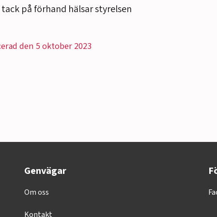
 tack på förhand hälsar styrelsen
cerad den 5 oktober 2023
Genvägar
Fö
Om oss
Fa
Kontakt