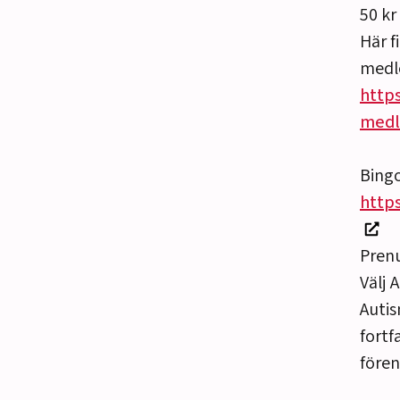
50 kr
Här f
medl
http
medl
Bingo
http
Prenu
Välj 
Auti
fortf
fören