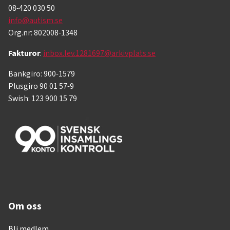
08-420 030 50
info@autism.se
Org.nr: 802008-1348
Fakturor
:
inbox.lev.1281697@arkivplats.se
Bankgiro: 900-1579
Plusgiro 90 01 57-9
Swish: 123 900 15 79
Om oss
Bli medlem