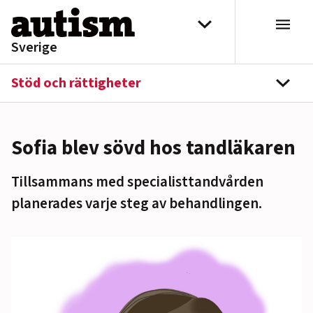
Hoppa till innehåll
Välj distrikt
Sverige
Stöd och rättigheter
navi
Sofia blev sövd hos tandläkaren
Tillsammans med specialisttandvården
planerades varje steg av behandlingen.