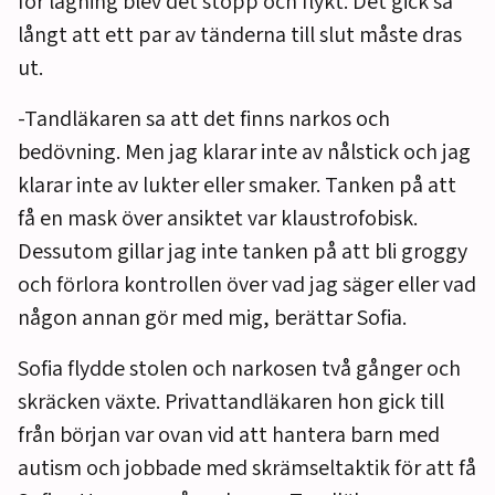
för lagning blev det stopp och flykt. Det gick så
långt att ett par av tänderna till slut måste dras
ut.
-Tandläkaren sa att det finns narkos och
bedövning. Men jag klarar inte av nålstick och jag
klarar inte av lukter eller smaker. Tanken på att
få en mask över ansiktet var klaustrofobisk.
Dessutom gillar jag inte tanken på att bli groggy
och förlora kontrollen över vad jag säger eller vad
någon annan gör med mig, berättar Sofia.
Sofia flydde stolen och narkosen två gånger och
skräcken växte. Privattandläkaren hon gick till
från början var ovan vid att hantera barn med
autism och jobbade med skrämseltaktik för att få