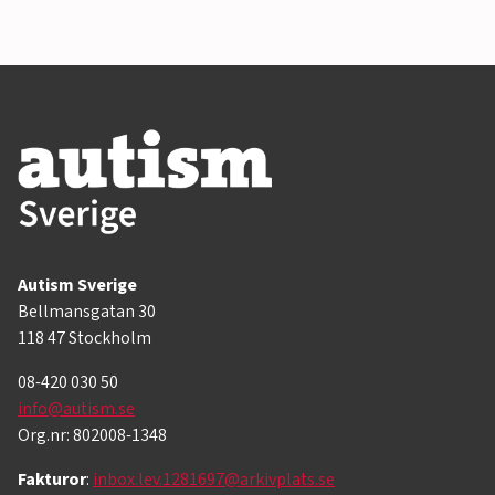
Autism Sverige
Bellmansgatan 30
118 47 Stockholm
08-420 030 50
info@autism.se
Org.nr: 802008-1348
Fakturor
:
inbox.lev.1281697@arkivplats.se