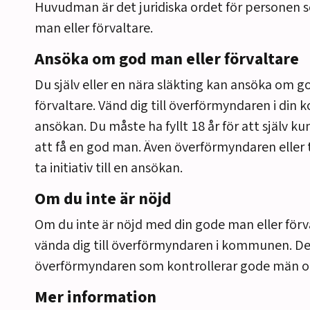
Huvudman är det juridiska ordet för personen 
man eller förvaltare.
Ansöka om god man eller förvaltare
Du själv eller en nära släkting kan ansöka om g
förvaltare.
Vänd dig till överförmyndaren i din
ansökan.
Du måste ha fyllt 18 år
för att själv 
att få en god man. Även överförmyndaren eller 
ta initiativ till en ansökan.
Om du inte är nöjd
Om
du i
nte är nöjd med
di
n gode man eller för
vända dig till överförmyndaren i kommunen
. De
överförmyndaren som kontrollerar
gode män oc
Mer information