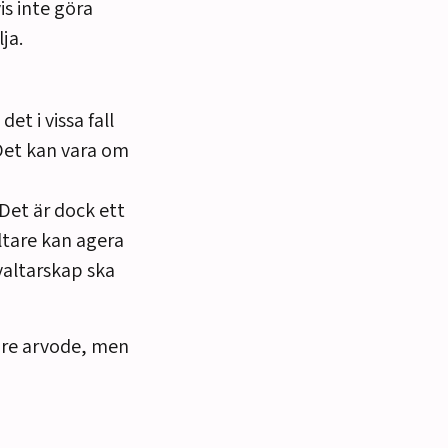
is inte göra
lja.
t i vissa fall
et kan vara o
m
Det är dock ett
ltare kan agera
rvaltarskap
ska
dre arvode, men