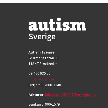
Autism Sverige
Bellmansgatan 30
118 47 Stockholm
08-420 030 50
info@autism.se
Org.nr: 802008-1348
Fakturor
:
inbox.lev.1281697@arkivplats.se
Bankgiro: 900-1579