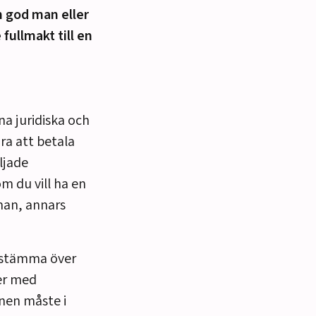
n god man eller
 fullmakt till en
ina
juridiska och
ra att betala
iljade
om du vill ha
en
an, annars
bestämma över
ter med
en måste i