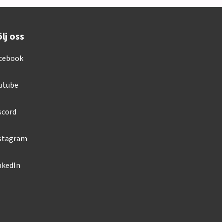
lj oss
cebook
utube
scord
stagram
nkedIn