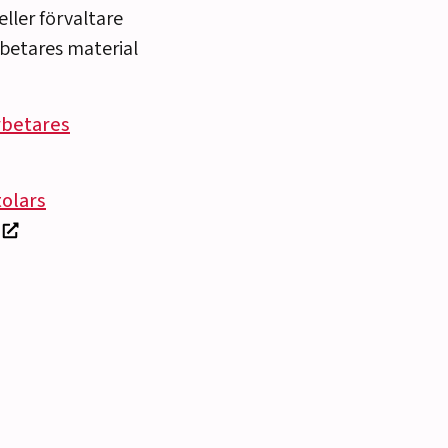
ller förvaltare
rbetares material
arbetares
olars