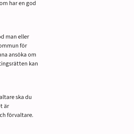
som har en god
od man eller
 kommun för
kunna ansöka om
tingsrätten kan
valtare
ska d
u
t är
h förvaltare.