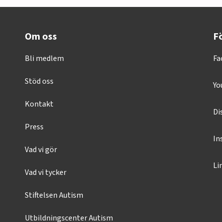
Om oss
Fö
Bli medlem
Fa
Stöd oss
Yo
Kontakt
Di
Press
In
Vad vi gör
Li
Vad vi tycker
Stiftelsen Autism
Utbildningscenter Autism