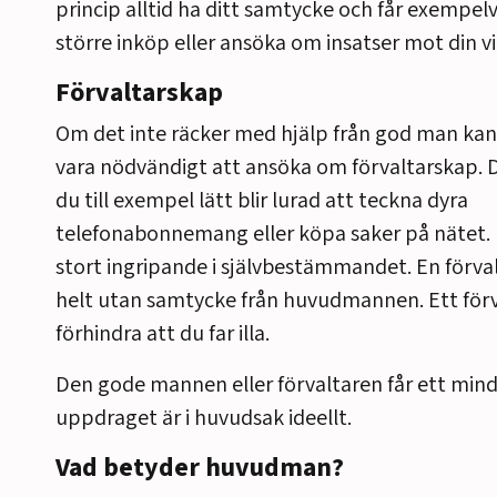
princip alltid ha ditt samtycke och får exempelv
r
större inköp eller ansöka om insatser mot
din
vi
Förvaltarskap
Om det inte räcker med hjälp från god man kan de
vara nödvändigt att ansöka om förvaltarskap.
D
du till exempel
lätt blir
lura
d
att teckna dyra
telefonabonnemang eller köpa saker på nätet. 
stort ingripande i självbestämmandet. En förva
helt utan samtycke från huvudmannen. E
tt fö
förhindra att du far illa.
Den gode mannen eller förvaltaren får ett min
uppdraget är i huvudsak ideellt.
Vad betyder huvudman?