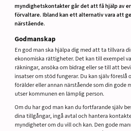
myndighetskontakter går det att få hjälp av e
förvaltare. Ibland kan ett alternativ vara att ge
närstående.
Godmanskap
En god man ska hjälpa dig med att ta tillvara d
ekonomiska rättigheter. Det kan till exempel va
räkningar, ansöka om bidrag eller se till att bev
insatser
om stöd
fungerar.
Du kan själv föreslå 
förälder eller annan närstående
som din
gode
m
utser kommunen en lämplig person.
Om du har god man kan du
fortfarande själv 
dina tillgångar, ingå avtal och hantera kontak
r
myndigheter om
du
vill och
kan.
Den gode mann