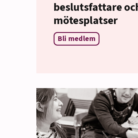
beslutsfattare oc
mötesplatser
Bli medlem