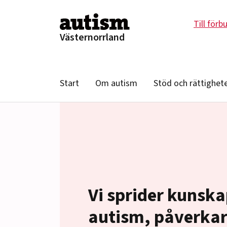
Hoppa till innehåll
Till förb
Västernorrland
Start
Om autism
Stöd och rättighet
Vi sprider kunsk
autism, påverka