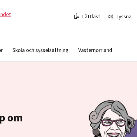
undet
Lättläst
Lyssna
er
Skola och sysselsättning
Västernorrland
ap om
r