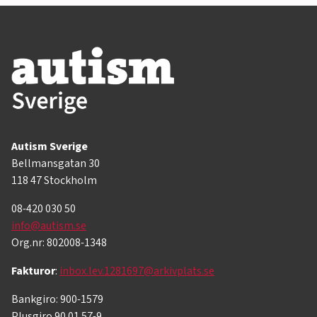
Autism Sverige
Bellmansgatan 30
118 47 Stockholm
08-420 030 50
info@autism.se
Org.nr: 802008-1348
Fakturor
:
inbox.lev.1281697@arkivplats.se
Bankgiro: 900-1579
Plusgiro 90 01 57-9