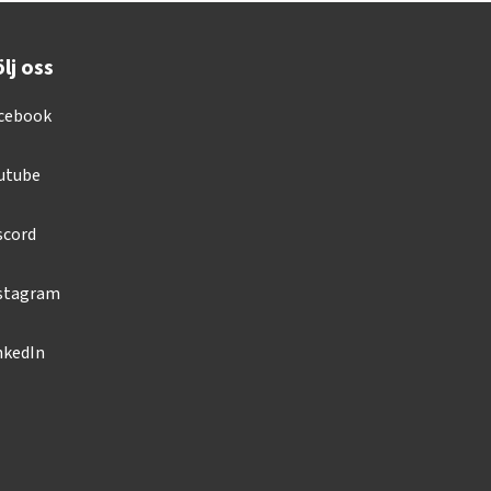
lj oss
cebook
utube
scord
stagram
nkedIn