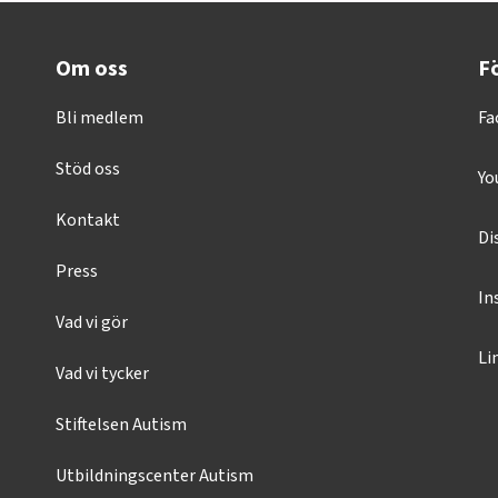
Om oss
Fö
Bli medlem
Fa
Stöd oss
Yo
Kontakt
Di
Press
In
Vad vi gör
Li
Vad vi tycker
Stiftelsen Autism
Utbildningscenter Autism