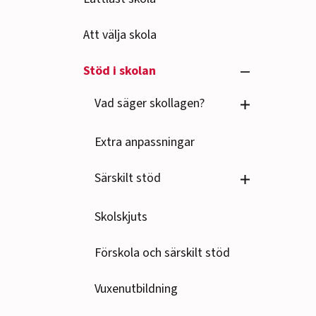
Att välja skola
Se undersido
Stöd i skolan
Se undersido
Vad säger skollagen?
Extra anpassningar
Se undersido
Särskilt stöd
Skolskjuts
Förskola och särskilt stöd
Vuxenutbildning