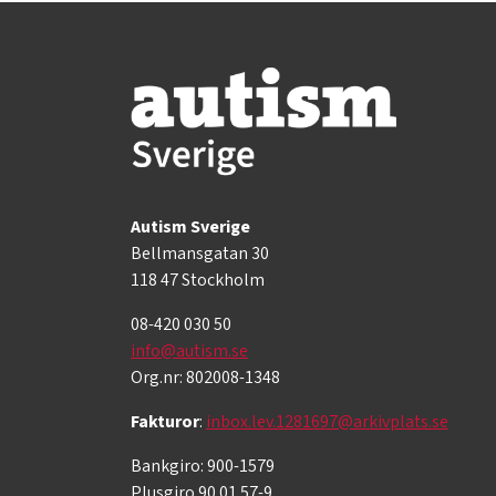
Autism Sverige
Bellmansgatan 30
118 47 Stockholm
08-420 030 50
info@autism.se
Org.nr: 802008-1348
Fakturor
:
inbox.lev.1281697@arkivplats.se
Bankgiro: 900-1579
Plusgiro 90 01 57-9