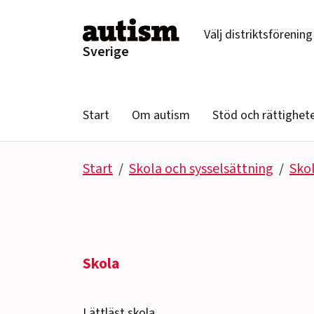
Hoppa till innehåll
Välj distriktsförening
Sverige
Start
Om autism
Stöd och rättighet
Start
Skola och sysselsättning
Sko
Skola
Lättläst skola