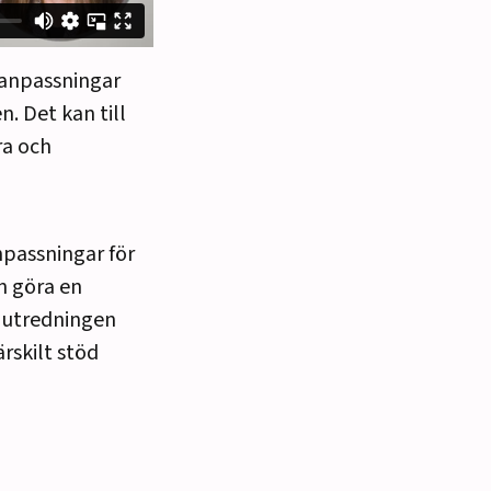
a anpassningar
. Det kan till
ra och
npassningar för
n göra en
 utredningen
rskilt stöd