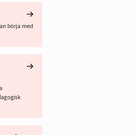
lan börja med
a
dagogisk