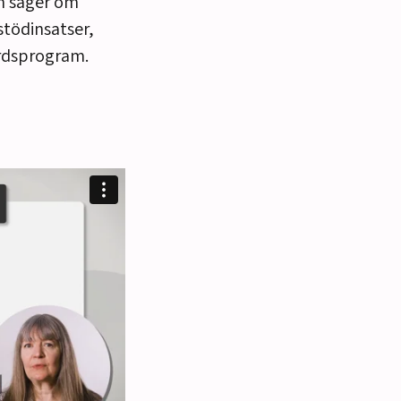
en säger om
stödinsatser,
ärdsprogram.