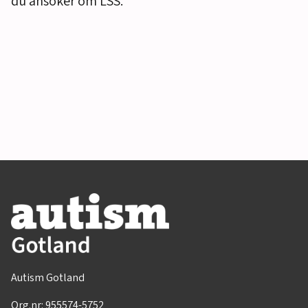
du ansöker om LSS.
Autism Gotland
Org.nr: 955574-5752