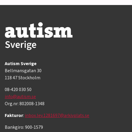
Autism Sverige
Bellmansgatan 30
118 47 Stockholm
08-420 030 50
info@autism.se
Org.nr: 802008-1348
Fakturor
:
inbox.lev.1281697@arkivplats.se
Bankgiro: 900-1579