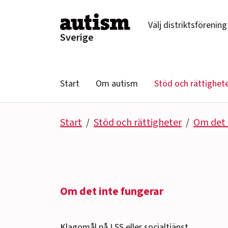
Hoppa till innehåll
Välj distriktsförening
Sverige
Start
Om autism
Stöd och rättighet
Start
Stöd och rättigheter
Om det 
Om det inte fungerar
Klagomål på LSS eller socialtjänst