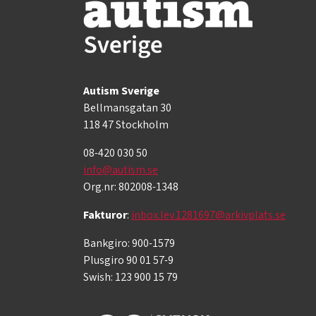
Autism Sverige
Bellmansgatan 30
118 47 Stockholm
08-420 030 50
info@autism.se
Org.nr: 802008-1348
Fakturor
:
inbox.lev.1281697@arkivplats.se
Bankgiro: 900-1579
Plusgiro 90 01 57-9
Swish: 123 900 15 79