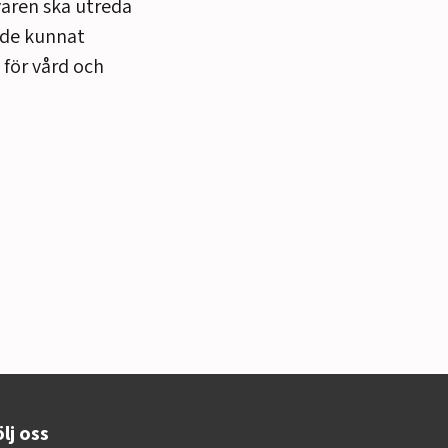
varen ska utreda
ade kunnat
 för vård och
lj oss