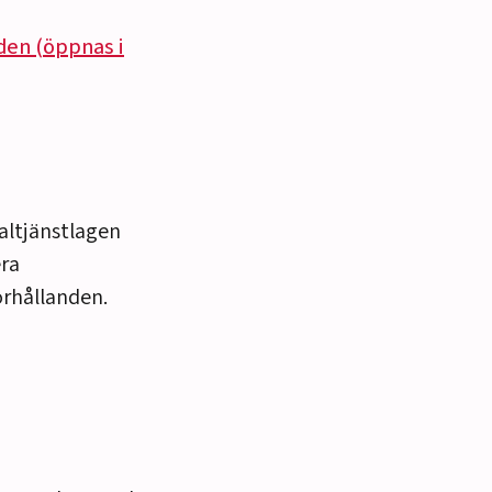
den (öppnas i
altjänstlagen
era
örhållanden.