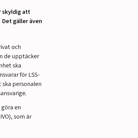
skyldig att
Det gäller även
ivat och
om de upptäcker
mhet ska
svarar för LSS-
 ska personalen
sansvarige.
 göra en
(IVO), som är