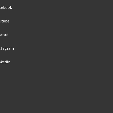
cebook
utube
scord
stagram
nkedIn