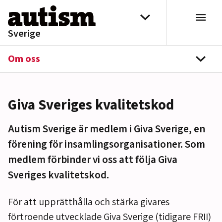
Hoppa till innehåll
Välj distrikt
Sverige
Om oss
navi
Giva Sveriges kvalitetskod
Autism Sverige är medlem i Giva Sverige, en
förening för insamlingsorganisationer. Som
medlem förbinder vi oss att följa Giva
Sveriges kvalitetskod.
För att upprätthålla och stärka givares
förtroende utvecklade Giva Sverige (tidigare FRII)