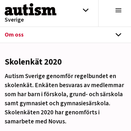
Hoppa till innehåll
Välj distrikt
Sverige
Om oss
navi
Skolenkät 2020
Autism Sverige genomför regelbundet en
skolenkät. Enkäten besvaras av medlemmar
som har barn i förskola, grund- och särskola
samt gymnasiet och gymnasiesärskola.
Skolenkäten 2020 har genomförts i
samarbete med Novus.