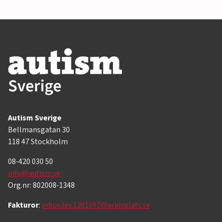
Autism Sverige
Bellmansgatan 30
118 47 Stockholm
08-420 030 50
info@autism.se
Org.nr: 802008-1348
Fakturor
:
inbox.lev.1281697@arkivplats.se