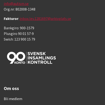
info@autism.se
Org.nr: 802008-1348
Fakturor
:
inbox.lev.1281697@arkivplats.se
Bankgiro: 900-1579
Plusgiro 90 01 57-9
Swish: 123 900 15 79
Om oss
Bli medlem