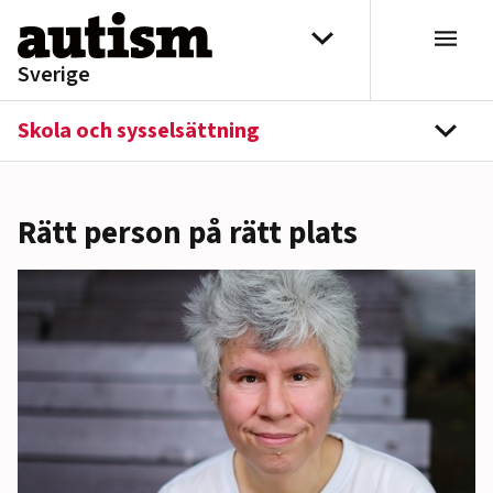
Hoppa till innehåll
Välj distrikt
Sverige
Skola och sysselsättning
navi
Rätt person på rätt plats