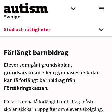
Hoppa till innehåll
Välj distrikt
Sverige
Stöd och rättigheter
navi
Förlängt barnbidrag
Elever som går i grundskolan,
grundsärskolan eller i gymnasiesärskolan
kan få förlängt barnbidrag från
Försäkringskassan.
För att kunna få förlängt barnbidrag måste
skolan skicka in uppgifter om elevens skolgång.