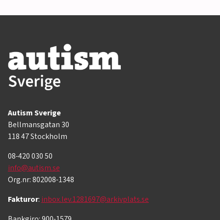
Autism Sverige
Bellmansgatan 30
118 47 Stockholm
08-420 030 50
info@autism.se
Org.nr: 802008-1348
Fakturor
:
inbox.lev.1281697@arkivplats.se
Bankgiro: 900-1579