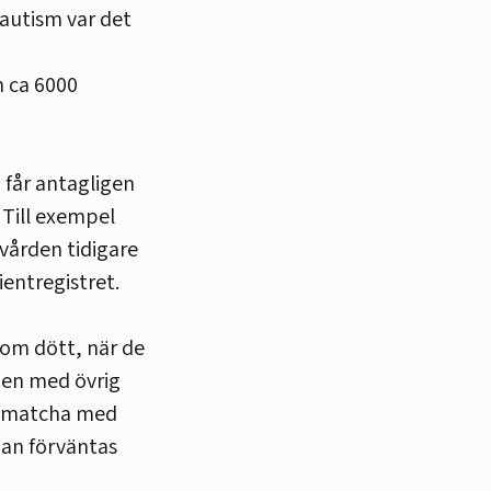
autism var det
h ca 6000
 får antagligen
 Till exempel
ovården tidigare
entregistret.
 som dött, när de
pen med övrig
de matcha med
man förväntas