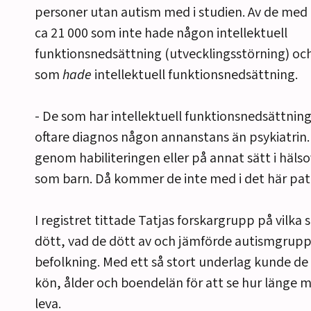
personer utan autism med i studien. Av de med 
ca 21 000 som inte hade någon intellektuell
funktionsnedsättning (utvecklingsstörning) oc
som
hade
intellektuell funktionsnedsättning.
- De som har intellektuell funktionsnedsättning
oftare diagnos någon annanstans än psykiatrin.
genom habiliteringen eller på annat sätt i häls
som barn. Då kommer de inte med i det här pati
I registret tittade Tatjas forskargrupp på vilka
dött, vad de dött av och jämförde autismgrup
befolkning. Med ett så stort underlag kunde 
kön, ålder och boendelän för att se hur länge 
leva.