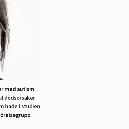
ner med autism
rtal dödsorsaker
m hade i studien
mförelsegrupp