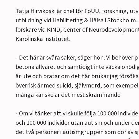
Tatja Hirvikoski är chef för FoUU, forskning, ut
utbildning vid Habilitering & Hälsa i Stockholm.
forskare vid KIND, Center of Neurodevelopment
Karolinska Institutet.
- Det här är svåra saker, säger hon. Vi behöver 
betona allvaret och samtidigt inte väcka onödig
är ute och pratar om det här brukar jag försöka
överrisk är med suicid, självmord, som exempel
många kanske är det mest skrämmande.
- Om vi tänker att vi skulle följa 100 000 indivi
och 100 000 individer utan autism och under den t
det två personer i autismgruppen som dör av s