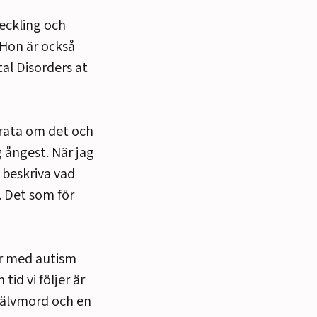
veckling och
 Hon är också
al Disorders at
prata om det och
 ångest. När jag
 beskriva vad
. Det som för
der med autism
id vi följer är
jälvmord och en