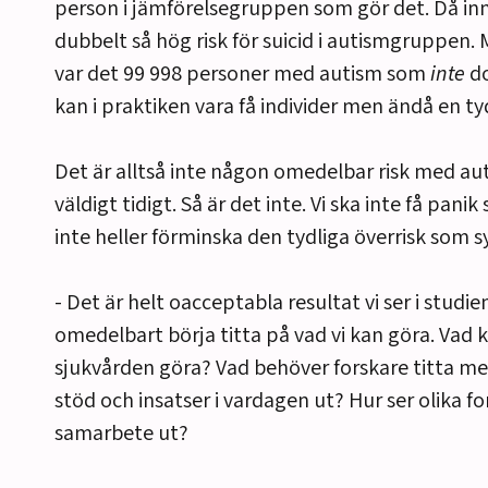
person i jämförelsegruppen som gör det. Då in
dubbelt så hög risk för suicid i autismgruppen.
var det 99 998 personer med autism som
inte
do
kan i praktiken vara få individer men ändå en tyd
Det är alltså inte någon omedelbar risk med au
väldigt tidigt. Så är det inte. Vi ska inte få pani
inte heller förminska den tydliga överrisk som sy
- Det är helt oacceptabla resultat vi ser i studi
omedelbart börja titta på vad vi kan göra. Vad 
sjukvården göra? Vad behöver forskare titta me
stöd och insatser i vardagen ut? Hur ser olika f
samarbete ut?