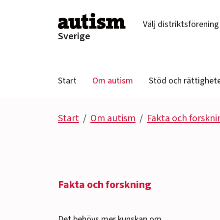
Hoppa till innehåll
Välj distriktsförening
Sverige
Start
Om autism
Stöd och rättighet
Start
Om autism
Fakta och forskni
Fakta och forskning
Det behövs mer kunskap om