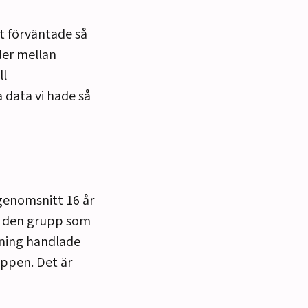
t förväntade så
ader mellan
ll
data vi hade så
genomsnitt 16 år
r den grupp som
tning handlade
uppen. Det är