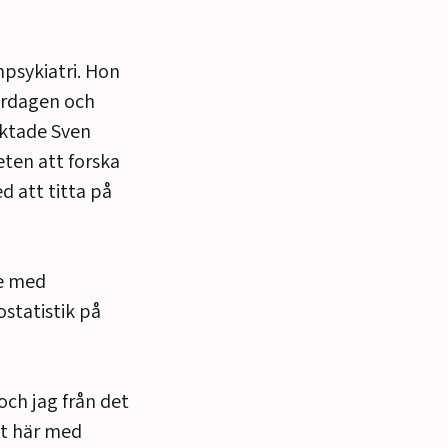
npsykiatri. Hon
ardagen och
aktade Sven
ten att forska
d att titta på
te med
ostatistik på
och jag från det
et här med