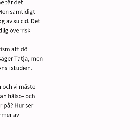
nebär det
 Men samtidigt
g av suicid. Det
lig överrisk.
tism att dö
k säger Tatja, men
ns i studien.
en och vi måste
kan hälso- och
r på? Hur ser
ormer av