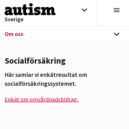
Hoppa till innehåll
Välj distrikt
Sverige
Om oss
navi
Socialförsäkring
Här samlar vi enkätresultat om
socialförsäkringssystemet.
Enkät om omvårdnadsbidrag.