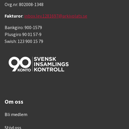
Org.nr: 802008-1348
Fakturor
:
inbox.lev.1281697@arkivplats.se
Bankgiro: 900-1579
Plusgiro 90 01 57-9
Swish: 123 900 15 79
Om oss
Bli medlem
Stöd oss