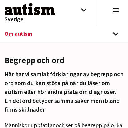
Hoppa till innehåll
Välj distrikt
Sverige
Om autism
navi
Begrepp och ord
Här har vi samlat förklaringar av begrepp och
ord som du kan stöta på när du läser om
autism eller hör andra prata om diagnoser.
En del ord betyder samma saker men ibland
finns skillnader.
Människor uppfattar och ser på begrepp på olika