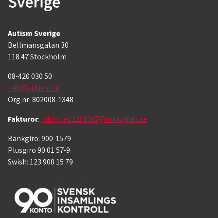
Autism Sverige
Bellmansgatan 30
118 47 Stockholm
08-420 030 50
info@autism.se
Org.nr: 802008-1348
Fakturor
:
inbox.lev.1281697@arkivplats.se
Bankgiro: 900-1579
Plusgiro 90 01 57-9
Swish: 123 900 15 79