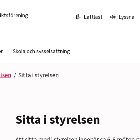
riktsförening
Lättläst
Lyssna
er
Skola och sysselsättning
elsen
Sitta i styrelsen
Sitta i styrelsen
Att sitta med i styrelsen innebär ca 6-8 möten p