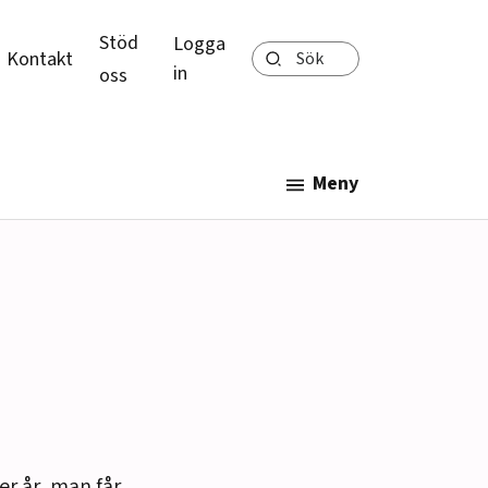
Stöd
Logga
Sök
Kontakt
in
oss
Meny
er år, man får