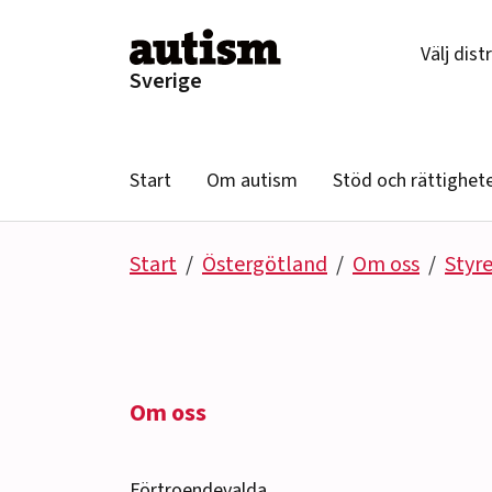
Hoppa till innehåll
Välj dist
Sverige
Start
Om autism
Stöd och rättighet
Start
Östergötland
Om oss
Styr
Om oss
Förtroendevalda