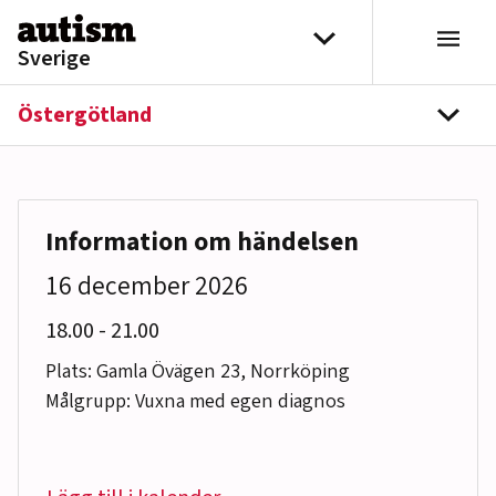
Hoppa till innehåll
Välj distrikt
Sverige
Östergötland
navi
Information om händelsen
16 december 2026
till
18.00
-
21.00
Plats: Gamla Övägen 23, Norrköping
Målgrupp: Vuxna med egen diagnos