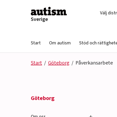
Hoppa till innehåll
Välj dist
Sverige
Start
Om autism
Stöd och rättighet
Start
Göteborg
Påverkansarbete
Göteborg
Se undersido
Om oss