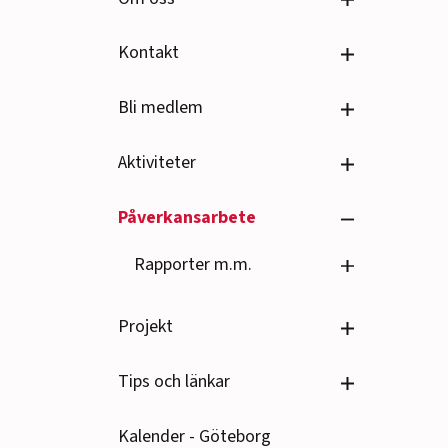
Se undersido
Kontakt
Se undersido
Bli medlem
Se undersido
Aktiviteter
Se undersido
Påverkansarbete
Se undersido
Rapporter m.m.
Se undersido
Projekt
Se undersido
Tips och länkar
Kalender - Göteborg