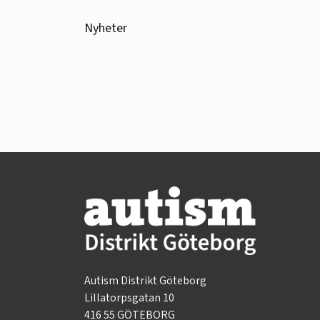
Nyheter
Autism Distrikt Göteborg
Lillatorpsgatan 10
416 55 GÖTEBORG