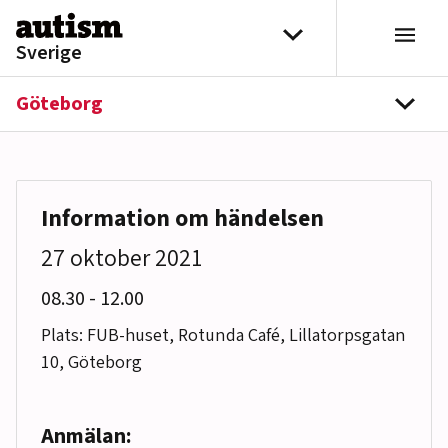
Hoppa till innehåll
Välj distrikt
Sverige
Göteborg
navi
Information om händelsen
27 oktober 2021
till
08.30
-
12.00
Plats: FUB-huset, Rotunda Café, Lillatorpsgatan
10, Göteborg
Anmälan: