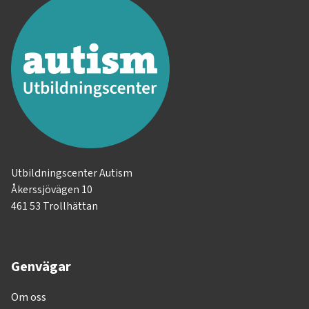
Utbildningscenter Autism
Åkerssjövägen 10
461 53 Trollhättan
Genvägar
Om oss