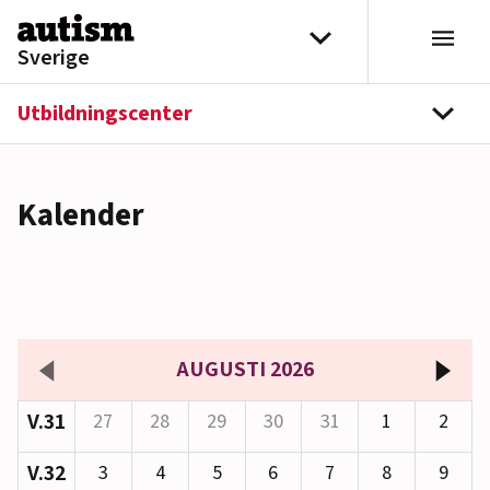
Hoppa till innehåll
Välj distrikt
Sverige
Utbildningscenter
navi
Kalender
AUGUSTI 2026
V.31
27
28
29
30
31
1
2
V.32
3
4
5
6
7
8
9