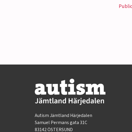
Publi
Autism Jämtland Härjedalen
Samuel Permans gata 31C
83142 ÖSTERSUND