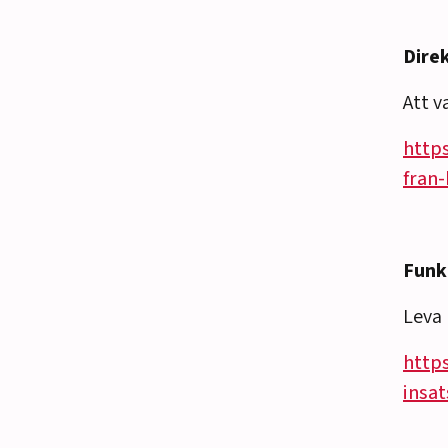
Direk
Att v
http
fran
Funk
Leva
http
insa