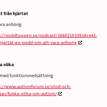
t från hjärtat
ara anhörig
s://poddtoppen.se/podcast/1660210339/direkt-
-hjartat-en-podd-om-att-vara-anhorig
a olika
 med funktionsnedsättning
s://www.autismforum.se/stod-och-
tser/funka-olika-om-autism/