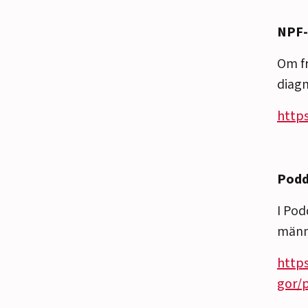
NPF-
Om fr
diagn
http
Podd
I Pod
männi
http
gor/