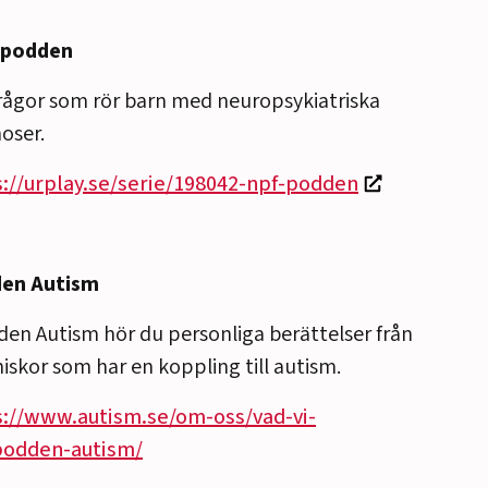
podden
ågor som rör barn med neuropsykiatriska
oser.
s://urplay.se/serie/198042-npf-podden
en Autism
den Autism hör du personliga berättelser från
skor som har en koppling till autism.
s://www.autism.se/om-oss/vad-vi-
podden-autism/