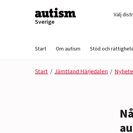
Hoppa till innehåll
Välj dist
Sverige
Start
Om autism
Stöd och rättighet
Start
Jämtland Härjedalen
Nyhete
Nå
au