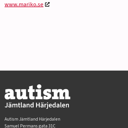
www.mariko.se
Autism Jämtland Härjedalen
Samuel Permans gata 31C