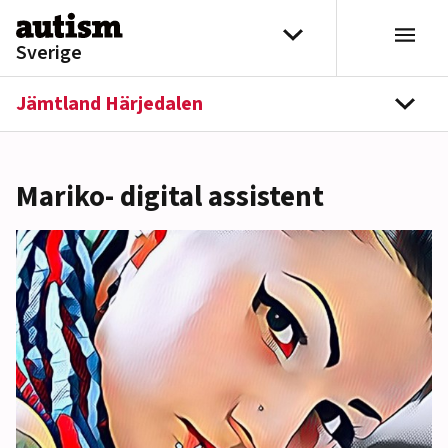
Hoppa till innehåll
Välj distrikt
Sverige
Jämtland Härjedalen
navi
Mariko- digital assistent