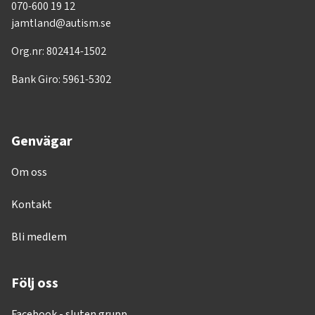
070-600 19 12
jamtland@autism.se
Org.nr: 802414-1502
Bank Giro: 5961-5302
Genvägar
Om oss
Kontakt
Bli medlem
Följ oss
Facebook - sluten grupp