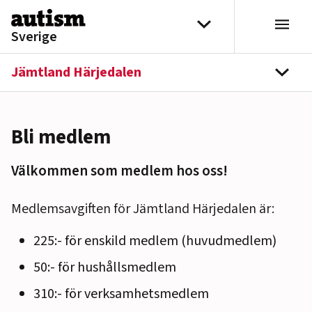
Hoppa till innehåll
Välj distrikt
Sverige
Jämtland Härjedalen
navi
Bli medlem
Välkommen som medlem hos oss!
Medlemsavgiften för Jämtland Härjedalen är:
225:- för enskild medlem (huvudmedlem)
50:- för hushållsmedlem
310:- för verksamhetsmedlem