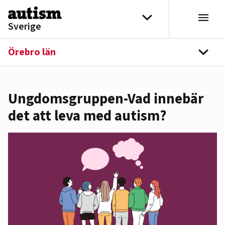
Hoppa till innehåll
Välj distrikt
Sverige
Örebro län
navi
Ungdomsgruppen-Vad innebär
det att leva med autism?