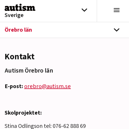
Hoppa till innehåll
Välj distrikt
Sverige
Örebro län
navi
Kontakt
Autism Örebro län
E-post:
orebro@autism.se
Skolprojektet:
Stina Odlingson tel: 076-62 888 69