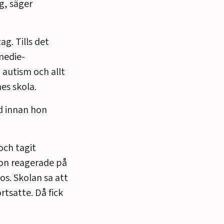
g, säger
ag. Tills det
 medie-
 autism och allt
es skola.
nd innan hon
och tagit
gon reagerade på
s. Skolan sa att
tsatte. Då fick