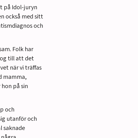
 på Idol-juryn
n också med sitt
utismdiagnos och
nsam. Folk har
og till att det
vet när vi träffas
ed mamma,
 hon på sin
ap och
sig utanför och
al saknade
e några