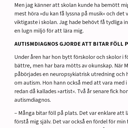
Men jag känner att skolan kunde ha bemött mig 
mest höra »du kan få lyssna på musik« och det v
viktigaste i skolan. Jag hade behövt få tydliga 
en lugn miljö för att lära mig.
AUTISMDIAGNOS GJORDE ATT BITAR FÖLL P
Under åren har hon bytt förskolor och skolor i f
bättre, men har bara mötts av okunskap. När Ma
påbörjades en neuropsykiatrisk utredning och h
om autism. Hon hann också med att vara med i
redan då kallades »artist«. Två år senare fick hon
autismdiagnos.
– Många bitar föll på plats. Det var enklare att
förstå mig själv. Det var också en fördel för mi