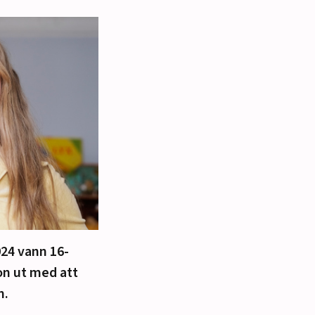
2024 vann 16-
hon ut med att
n.