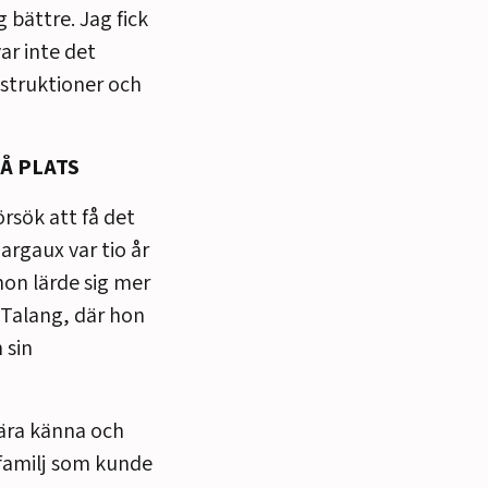
bättre. Jag fick
ar inte det
instruktioner och
Å PLATS
örsök att få det
rgaux var tio år
on lärde sig mer
 Talang, där hon
 sin
 lära känna och
n familj som kunde