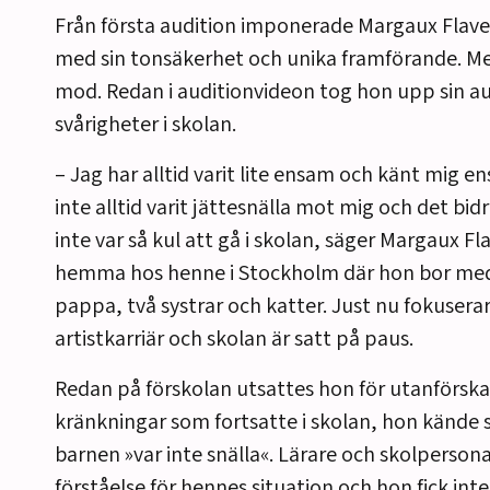
Från första audition imponerade Margaux Flavet
med sin tonsäkerhet och unika framförande. Me
mod. Redan i auditionvideon tog hon upp sin a
svårigheter i skolan.
– Jag har alltid varit lite ensam och känt mig e
inte alltid varit jättesnälla mot mig och det bidr
inte var så kul att gå i skolan, säger Margaux Fla
hemma hos henne i Stockholm där hon bor m
pappa, två systrar och katter. Just nu fokuserar
artistkarriär och skolan är satt på paus.
Redan på förskolan utsattes hon för utanförsk
kränkningar som fortsatte i skolan, hon kände 
barnen »var inte snälla«. Lärare och skolperson
förståelse för hennes situation och hon fick int