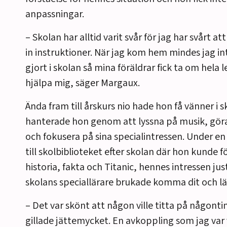
anpassningar.
– Skolan har alltid varit svår för jag har svårt at
in instruktioner. När jag kom hem mindes jag in
gjort i skolan så mina föräldrar fick ta om hela 
hjälpa mig, säger Margaux.
Ända fram till årskurs nio hade hon få vänner i s
hanterade hon genom att lyssna på musik, göra
och fokusera på sina specialintressen. Under en
till skolbiblioteket efter skolan där hon kunde fö
historia, fakta och Titanic, hennes intressen jus
skolans speciallärare brukade komma dit och l
– Det var skönt att någon ville titta på någont
gillade jättemycket. En avkoppling som jag var v