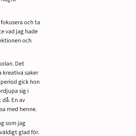
t fokusera och ta
te vad jag hade
lektionen och
kolan. Det
 kreativa saker
 period gick hon
rdjupa sig i
t då. En av
äsa med henne.
ing som jag
äldigt glad för.