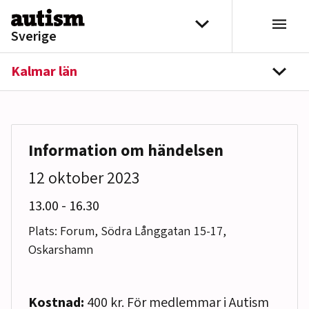
Hoppa till innehåll
Välj distrikt
Sverige
Kalmar län
navi
Information om händelsen
12 oktober 2023
till
13.00
-
16.30
Plats: Forum, Södra Långgatan 15-17,
Oskarshamn
Kostnad:
400 kr. För medlemmar i Autism