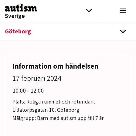
Hoppa till innehåll
Välj distrikt
Sverige
Göteborg
navi
Information om händelsen
17 februari 2024
till
10.00
-
12.00
Plats: Roliga rummet och rotundan.
Lillatorpsgatan 10. Göteborg
Målgrupp: Barn med autism upp till 7 år