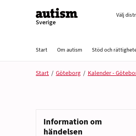
Hoppa till innehåll
Välj dist
Sverige
Start
Om autism
Stöd och rättighet
Start
Göteborg
Kalender - Götebo
Information om
händelsen