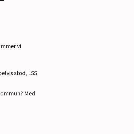
ommer vi
lvis stöd, LSS
in kommun? Med