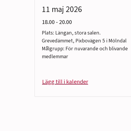
11 maj 2026
till
18.00
-
20.00
Plats: Längan, stora salen.
Grevedämmet, Pixbovägen 5 i Mölndal
Målgrupp: För nuvarande och blivande
medlemmar
Lägg till i kalender