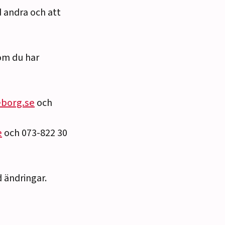
 andra och att
 om du har
borg.se
och
e
och 073-822 30
d ändringar.