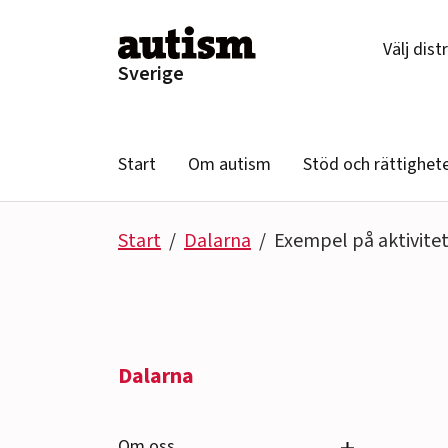
Hoppa till innehåll
Välj dist
Sverige
Start
Om autism
Stöd och rättighet
Start
Dalarna
Exempel på aktivite
Dalarna
Se undersido
Om oss