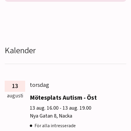
Kalender
torsdag
13
augusti
Mötesplats Autism - Öst
till
13 aug. 16.00
-
13 aug. 19.00
Nya Gatan 8, Nacka
För alla intresserade