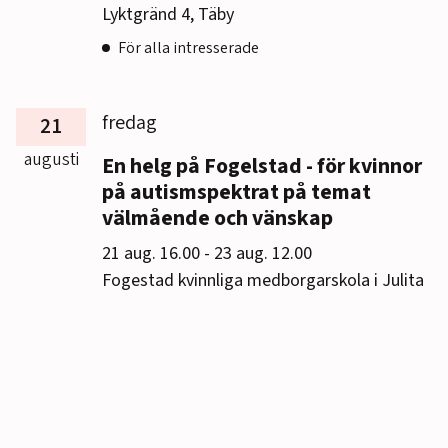
Lyktgränd 4, Täby
För alla intresserade
fredag
21
augusti
En helg på Fogelstad - för kvinnor
på autismspektrat på temat
välmående och vänskap
till
21 aug. 16.00
-
23 aug. 12.00
Fogestad kvinnliga medborgarskola i Julita