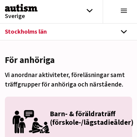
Hoppa till innehåll
Välj distrikt
Sverige
Stockholms län
navi
För anhöriga
Vi anordnar aktiviteter, föreläsningar samt
träffgrupper för anhöriga och närstående.
Barn- & föräldraträff
(förskole-/lågstadieålder)