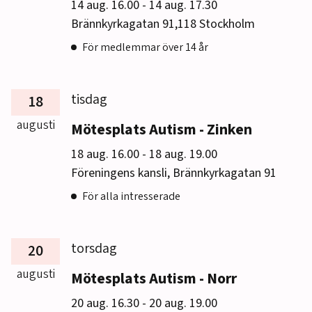
till
14 aug. 16.00
-
14 aug. 17.30
Brännkyrkagatan 91,118 Stockholm
För medlemmar över 14 år
tisdag
18
augusti
Mötesplats Autism - Zinken
till
18 aug. 16.00
-
18 aug. 19.00
Föreningens kansli, Brännkyrkagatan 91
För alla intresserade
torsdag
20
augusti
Mötesplats Autism - Norr
till
20 aug. 16.30
-
20 aug. 19.00