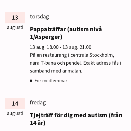
torsdag
13
augusti
Pappaträffar (autism nivå
1/Asperger)
till
13 aug. 18.00
-
13 aug. 21.00
På en restaurang i centrala Stockholm,
nära T-bana och pendel. Exakt adress fås i
samband med anmälan.
För medlemmar
fredag
14
augusti
Tjejträff för dig med autism (från
14 år)