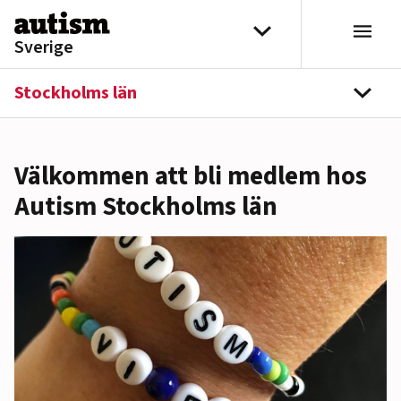
Hoppa till innehåll
Välj distrikt
Sverige
Stockholms län
navi
Välkommen att bli medlem hos
Autism Stockholms län