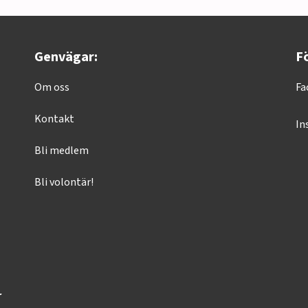
Genvägar:
Fö
Om oss
Fa
Kontakt
In
Bli medlem
Bli volontär!
r