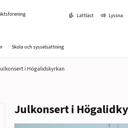
riktsförening
Lättläst
Lyssna
er
Skola och sysselsättning
ulkonsert i Högalidskyrkan
Julkonsert i Högalidk