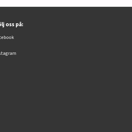
lj oss på:
cebook
stagram