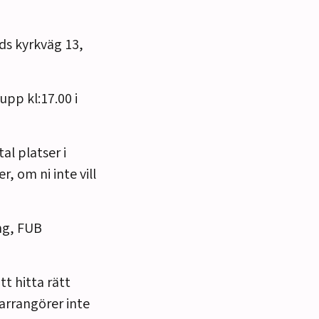
ds kyrkväg 13,
upp kl:17.00 i
l platser i
r, om ni inte vill
ng, FUB
tt hitta rätt
arrangörer inte