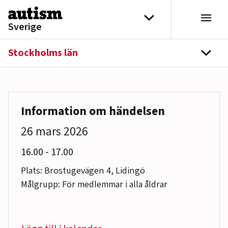
Hoppa till innehåll
Välj distrikt
Sverige
Stockholms län
navi
Information om händelsen
26 mars 2026
till
16.00
-
17.00
Plats: Brostugevägen 4, Lidingö
Målgrupp: För medlemmar i alla åldrar