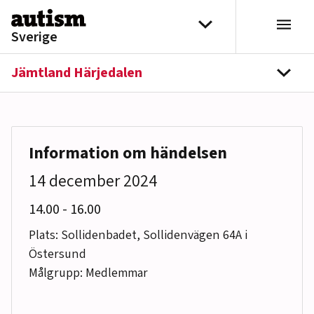
Hoppa till innehåll
Välj distrikt
Sverige
Jämtland Härjedalen
navi
Information om händelsen
14 december 2024
till
14.00
-
16.00
Plats: Sollidenbadet, Sollidenvägen 64A i
Östersund
Målgrupp: Medlemmar