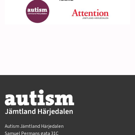
Autism Jämtland Härjedalen
Samuel Permans gata 31C