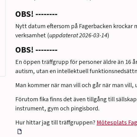
OBS! --------
Nytt datum eftersom på Fagerbacken krockar
verksamhet (
uppdaterat 2026-03-14
)
OBS! --------
En öppen träffgrupp för personer äldre än 16 å
autism, utan en intellektuell funktionsnedsättn
Man kommer när man vill och går när man vill, u
Förutom fika finns det även tillgång till sällska
instrument, gym och pingisbord.
Hur hittar jag till träffgruppen?
Mötesplats Fa