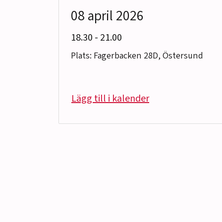
08 april 2026
till
18.30
-
21.00
Plats: Fagerbacken 28D, Östersund
Lägg till i kalender