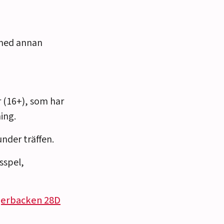
 med annan
r (16+), som har
ing.
nder träffen.
psspel,
gerbacken 28D