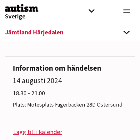
Hoppa till innehåll
Välj distrikt
Sverige
Jämtland Härjedalen
navi
Information om händelsen
14 augusti 2024
till
18.30
-
21.00
Plats: Mötesplats Fagerbacken 28D Östersund
Lägg till i kalender