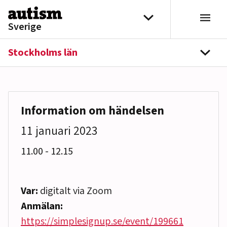
Hoppa till innehåll
Välj distrikt
Sverige
Stockholms län
navi
Information om händelsen
11 januari 2023
till
11.00
-
12.15
Var:
digitalt via Zoom
Anmälan:
https://simplesignup.se/event/199661