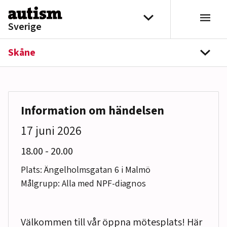
Hoppa till innehåll
Välj distrikt
Sverige
Skåne
navi
Information om händelsen
17 juni 2026
till
18.00
-
20.00
Plats: Ängelholmsgatan 6 i Malmö
Målgrupp: Alla med NPF-diagnos
Välkommen till vår öppna mötesplats! Här