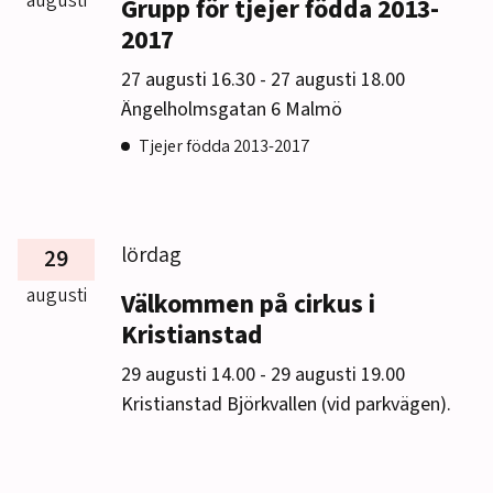
augusti
Grupp för tjejer födda 2013-
2017
till
27 augusti 16.30
-
27 augusti 18.00
Ängelholmsgatan 6 Malmö
Tjejer födda 2013-2017
lördag
29
augusti
Välkommen på cirkus i
Kristianstad
till
29 augusti 14.00
-
29 augusti 19.00
Kristianstad Björkvallen (vid parkvägen).