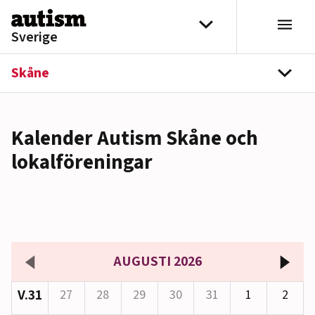
Hoppa till innehåll
Välj distrikt
Sverige
Skåne
navi
Kalender Autism Skåne och
lokalföreningar
AUGUSTI 2026
V.31
27
28
29
30
31
1
2