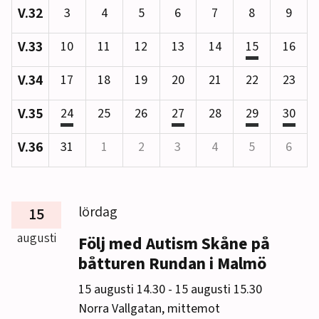
V.32
3
4
5
6
7
8
9
V.33
10
11
12
13
14
15
16
V.34
17
18
19
20
21
22
23
V.35
24
25
26
27
28
29
30
V.36
31
1
2
3
4
5
6
Visar händelser för September
lördag
15
augusti
Följ med Autism Skåne på
båtturen Rundan i Malmö
till
15 augusti 14.30
-
15 augusti 15.30
Norra Vallgatan, mittemot