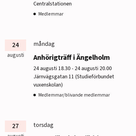
Centralstationen
Medlemmar
måndag
24
augusti
Anhörigträff i Ängelholm
till
24 augusti 18.30
-
24 augusti 20.00
Järnvägsgatan 11 (Studieförbundet
vuxenskolan)
Medlemmar/blivande medlemmar
torsdag
27