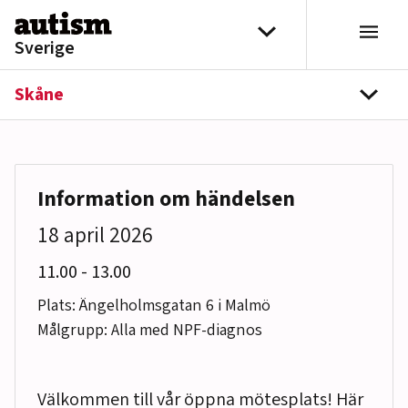
Hoppa till innehåll
Välj distrikt
Sverige
Skåne
navi
Information om händelsen
18 april 2026
till
11.00
-
13.00
Plats: Ängelholmsgatan 6 i Malmö
Målgrupp: Alla med NPF-diagnos
Välkommen till vår öppna mötesplats! Här