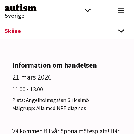
Hoppa till innehåll
Välj distrikt
Sverige
Skåne
navi
Information om händelsen
21 mars 2026
till
11.00
-
13.00
Plats: Ängelholmsgatan 6 i Malmö
Målgrupp: Alla med NPF-diagnos
Välkommen till vår öppna mötesplats! Här