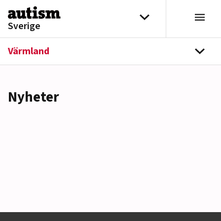
Hoppa till innehåll
Välj distrikt
Sverige
Värmland
navi
Nyheter