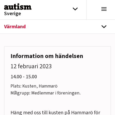
Hoppa till innehåll
Välj distrikt
Sverige
Värmland
navi
Information om händelsen
12 februari 2023
till
14.00
-
15.00
Plats: Kusten, Hammarö
Målgrupp: Medlemmar i föreningen.
Häng med oss till kusten på Hammarö för