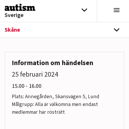
Hoppa till innehåll
Välj distrikt
Sverige
Skåne
navi
Information om händelsen
25 februari 2024
till
15.00
-
16.00
Plats: Annegården, Skansvägen 5, Lund
Målgrupp: Alla är välkomna men endast
medlemmar har rösträtt