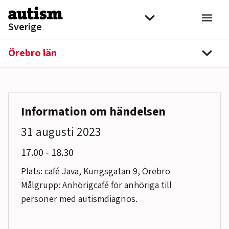
Hoppa till innehåll
Välj distrikt
Sverige
Örebro län
navi
Information om händelsen
31 augusti 2023
till
17.00
-
18.30
Plats: café Java, Kungsgatan 9, Örebro
Målgrupp: Anhörigcafé för anhöriga till
personer med autismdiagnos.