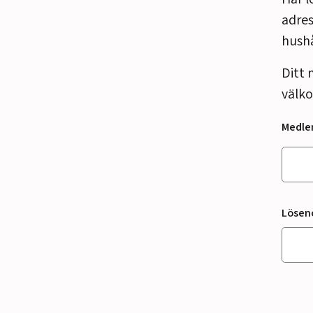
adres
hush
Ditt 
välko
Medl
Lösen