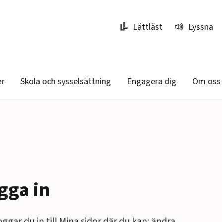
Lättläst
Lyssna
er
Skola och sysselsättning
Engagera dig
Om oss
gga in
oggar du in till Mina sidor där du kan: ändra