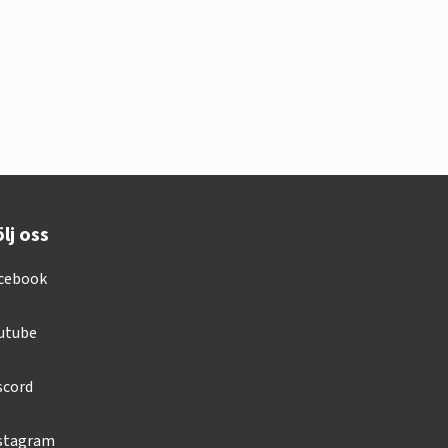
lj oss
cebook
utube
scord
stagram