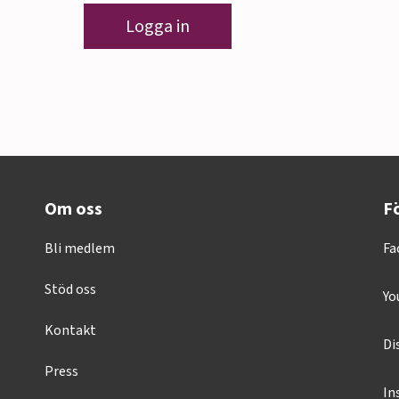
Logga in
Om oss
Fö
Bli medlem
Fa
Stöd oss
Yo
Kontakt
Di
Press
In