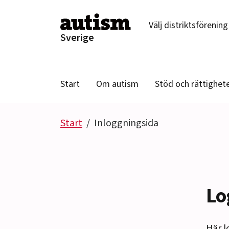
Hoppa till innehåll
Välj distriktsförening
Sverige
Start
Om autism
Stöd och rättighet
Start
Inloggningsida
Lo
Här l