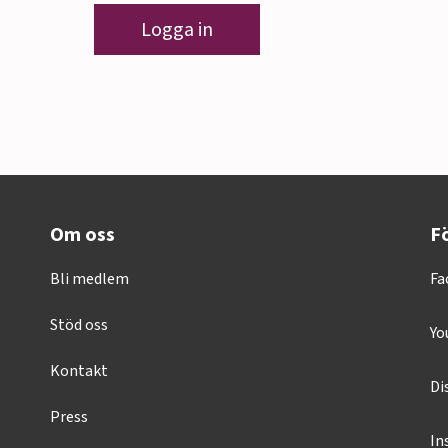
Logga in
Om oss
Fö
Bli medlem
Fa
Stöd oss
Yo
Kontakt
Di
Press
In