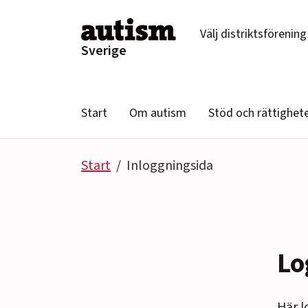
Hoppa till innehåll
Välj distriktsförening
Sverige
Start
Om autism
Stöd och rättighet
Start
Inloggningsida
Lo
Här l