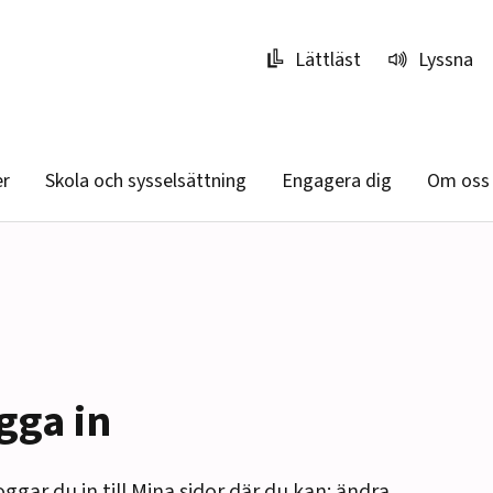
Lättläst
Lyssna
er
Skola och sysselsättning
Engagera dig
Om oss
gga in
oggar du in till Mina sidor där du kan: ändra