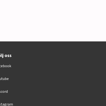
lj oss
cebook
utube
scord
stagram