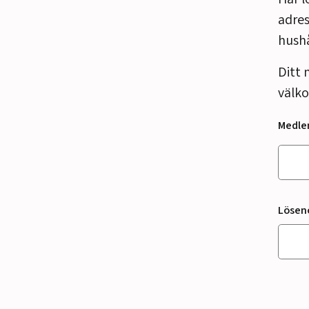
adres
hush
Ditt 
välko
Medl
Lösen